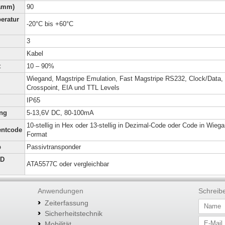
ramm)
90
eratur
-20°C bis +60°C
3
Kabel
t
10 – 90%
Wiegand, Magstripe Emulation, Fast Magstripe RS232, Clock/Data,
Crosspoint, EIA und TTL Levels
IP65
ng
5-13,6V DC, 80-100mA
10-stellig in Hex oder 13-stellig in Dezimal-Code oder Code in Wieg
entcode
Format
p
Passivtransponder
ID
ATA5577C oder vergleichbar
Anwendungen
Schreib
Zeiterfassung
N
a
Sicherheitstechnik
m
E
Mobilität