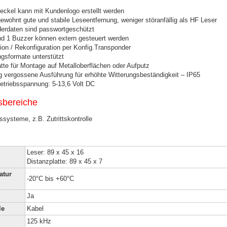
ckel kann mit Kundenlogo erstellt werden
wohnt gute und stabile Leseentfernung, weniger störanfällig als HF Leser
erdaten sind passwortgeschützt
d 1 Buzzer können extern gesteuert werden
ion / Rekonfiguration per Konfig.Transponder
gsformate unterstützt
tte für Montage auf Metalloberflächen oder Aufputz
ig vergossene Ausführung für erhöhte Witterungsbeständigkeit – IP65
Betriebsspannung: 5-13,6 Volt DC
bereiche
ssysteme, z.B. Zutrittskontrolle
Leser: 89 x 45 x 16
Distanzplatte: 89 x 45 x 7
atur
-20°C bis +60°C
Ja
le
Kabel
125 kHz