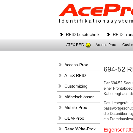
RFID Lesetechnik
RFID Tran
ATEX RFID
Access-Prox
Custo
Access-Prox
694-52 R
ATEX RFID
Der 694-52 Secure
Customizing
einer Frontabdeck
Kabel ragt aus d
Möbelschlösser
Das Lesegerät l
Mobile-Prox
passwortgeschütz
die Datenübertra
OEM-Prox
ein Fremdauslese
Read/Write-Prox
Eigenschaft