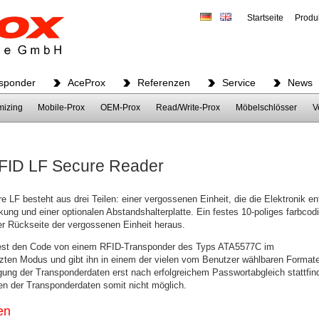
Startseite
Produ
sponder
AceProx
Referenzen
Service
News
mizing
Mobile-Prox
OEM-Prox
Read/Write-Prox
Möbelschlösser
V
FID LF Secure Reader
 LF besteht aus drei Teilen: einer vergossenen Einheit, die die Elektronik ent
ung und einer optionalen Abstandshalterplatte. Ein festes 10-poliges farbcodi
er Rückseite der vergossenen Einheit heraus.
iest den Code von einem RFID-Transponder des Typs ATA5577C im
ten Modus und gibt ihn in einem der vielen vom Benutzer wählbaren Format
gung der Transponderdaten erst nach erfolgreichem Passwortabgleich stattfind
n der Transponderdaten somit nicht möglich.
en