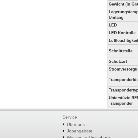
Gewicht (in G
Lagerungstemp
Umfang
LED
LED Kontrolle
Luftfeuchtigkei
Schnittstelle
Schutzart
Stromversorgu
TransponderId
Transponderty
Unterstüzte RF
Transponder
Service
Über uns
Jobangebote
Wir sind auf Facebook