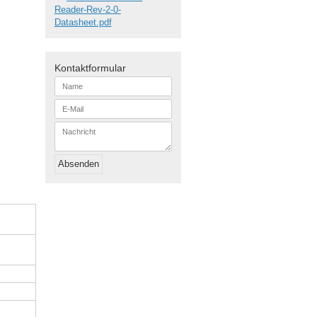
Reader-Rev-2-0-
Datasheet.pdf
Kontaktformular
N
a
m
E
e
-
*
M
N
a
a
i
c
l
h
*
Absenden
r
i
c
h
t
*