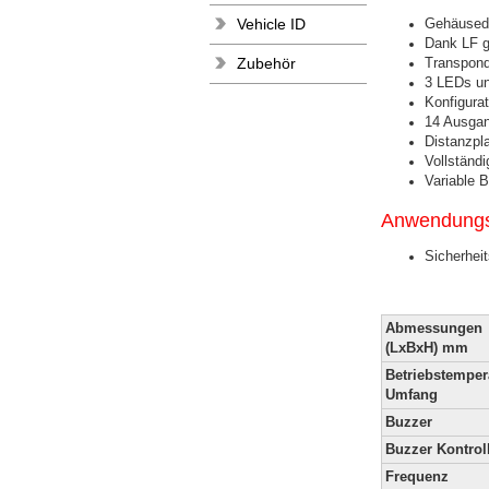
Vehicle ID
Gehäusede
Dank LF ge
Zubehör
Transpond
3 LEDs un
Konfigurat
14 Ausgan
Distanzpla
Vollständ
Variable 
Anwendungs
Sicherheit
Abmessungen
(LxBxH) mm
Betriebstemper
Umfang
Buzzer
Buzzer Kontrol
Frequenz