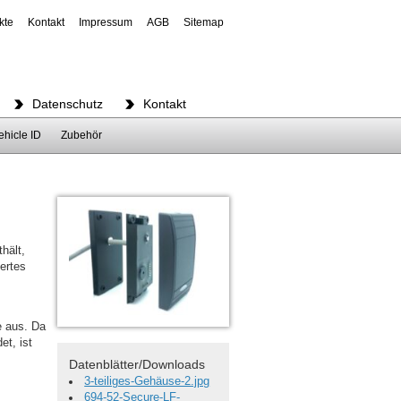
kte
Kontakt
Impressum
AGB
Sitemap
Datenschutz
Kontakt
ehicle ID
Zubehör
hält,
ertes
e aus. Da
et, ist
Datenblätter/Downloads
3-teiliges-Gehäuse-2.jpg
694-52-Secure-LF-